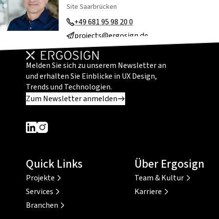
Site Saarbrücken
+49 681 95 98 20 0
projects@ergosign.de
Melden Sie sich zu unserem Newsletter an
und erhalten Sie Einblicke in UX Design,
Trends und Technologien.
Zum Newsletter anmelden
Dieser Link führt zu einer externen Seite
Dieser Link führt zu einer externen Seite
Quick Links
Über Ergosign
Projekte
Team & Kultur
Services
Karriere
Branchen