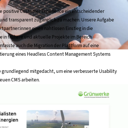
ne positive Customer Experience ein entscheidender
et und transparent zugänglich zu machen. Unsere Aufgabe
tpartner:innen einen nahtlosen Einstieg in die
 in frühere und aktuelle Projekte im Bereich
fasste auch die Migration der Plattform auf eine
tierung eines Headless Content Management Systems
grundlegend mitgedacht, um eine verbesserte Usability
 neuen CMS arbeiten.