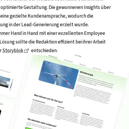
e optimierte Gestaltung. Die gewonnenen Insights über
n eine gezielte Kundenansprache, wodurch die
ung in der Lead-Generierung erzielt wurde.
mmer Hand in Hand mit einer exzellenten Employee
sung sollte die Redaktion effizient bei ihrer Arbeit
Dieser Link führt zu einer externen Seite
ür
Storyblok
entschieden.