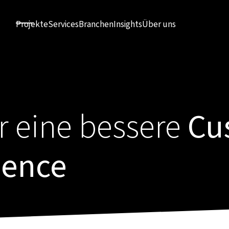
Projekte
Services
Branchen
Insights
Über uns
r eine bessere
Cu
ience