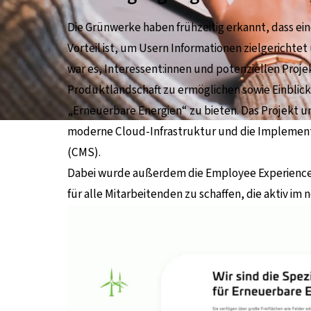
Die
Grünwerke haben frühzeitig erkannt, dass ei
Vorteil ist, um Usern Informationen zielgericht
war es, Interessent:innen und potenziellen Projek
Produktlandschaft zu ermöglichen sowie Einblicke
„Erneuerbare Energien“ zu bieten. Das Projekt um
moderne Cloud-Infrastruktur und die Implemen
(CMS).
Dabei wurde außerdem die Employee Experience 
für alle Mitarbeitenden zu schaffen, die aktiv im