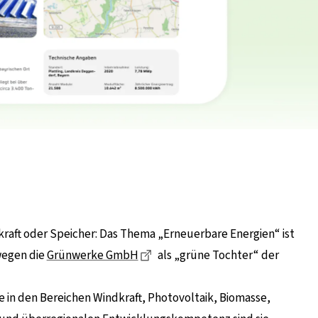
kraft oder Speicher: Das Thema „Erneuerbare Energien“ ist
Dieser Link führt zu einer exter
wegen die
Grünwerke GmbH
als „grüne Tochter“ der
 in den Bereichen Windkraft, Photovoltaik, Biomasse,