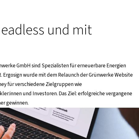
eadless und mit
ünwerke GmbH sind Spezia­listen für erneuer­bare Energien
dt. Ergosign wurde mit dem Relaunch der Grünwerke Website
ney für verschiedene Zielgruppen wie
er:innen und Investoren. Das Ziel: erfolgreiche vergangene
ner gewinnen.